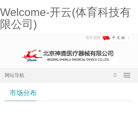
Welcome-开云(体育科技有
限公司)
语言选择:
网站导航
Toggl
navig
市场分布