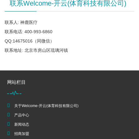
联系Welcome-开云(体育科技有限公司)
联系人: 神鹿医疗
联系电话: 400-993-6860
QQ:14675016（同微信）
联系地址: 北京市房山区琉璃河镇
网站栏目
关于Welcome-开云(体育科技有限公司)
产品中心
新闻动态
招商加盟