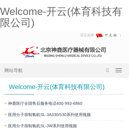
Welcome-开云(体育科技有
限公司)
语言选择:
网站导航
Toggl
navig
Welcome-开云(体育科技有限公司)
神鹿医疗全国售后服务电话400-993-6860
医用分子筛制氧机SL-3A330/530系列使用视频
医用分子筛制氧机SL-3W系列使用视频