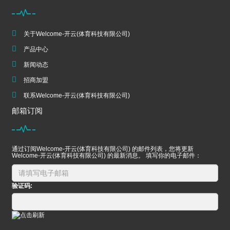
关于Welcome-开云(体育科技有限公司)
产品中心
新闻动态
招商加盟
联系Welcome-开云(体育科技有限公司)
邮箱订阅
通过订阅Welcome-开云(体育科技有限公司) 的邮件列表，您将更新
Welcome-开云(体育科技有限公司) 的最新消息。 填写你的电子邮件：
验证码: